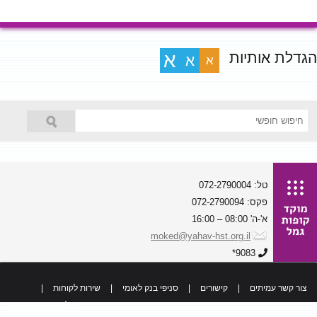
הגדלת אותיות
א
א
א
טל: 072-2790004
פקס: 072-2790094
א'-ה' 08:00 – 16:00
moked@yahav-hst.org.il
9083*
צור קשר עמיתים
|
קישורים
|
סניפי בנק לאומי
|
שירות לקוחות
|
כל הזכויות שמורות