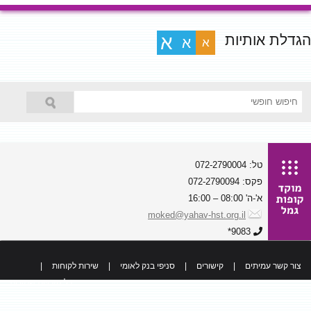
הגדלת אותיות
א
א
א
טל: 072-2790004
פקס: 072-2790094
א'-ה' 08:00 – 16:00
moked@yahav-hst.org.il
9083*
צור קשר עמיתים
|
קישורים
|
סניפי בנק לאומי
|
שירות לקוחות
|
כל הזכויות שמורות