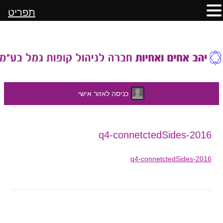
תפריט
כניסה לאזור אישי
לדלג
2016-q4-connetctedSides
לתוכן
2016-q4-connetctedSides