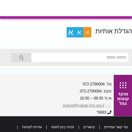
הגדלת אותיות
א
א
א
טל: 072-2790004
פקס: 072-2790094
א'-ה' 08:00 – 16:00
moked@yahav-hst.org.il
9083*
צור קשר עמיתים
|
קישורים
|
סניפי בנק לאומי
|
שירות לקוחות
|