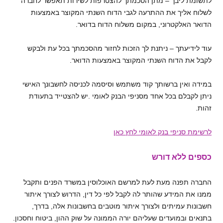
לתשומת ליבך – מתן הסכמתך להצטרפות לשירות תאפשר לחברה
לשלוח אליך את ההתרעה לגבי הדוח השנתי המקוצר באמצעות
הדואר האלקטרוני, במקום משלוח הדוח בדואר.
עוד לידיעתך – ניתנת לך הזכות לחזור מהסכמתך בכל עת ולבקש
לקבל את הדוח השנתי המקוצר באמצעות הדואר.
במידה ואין ברשותך קוד משתמש וסיסמה לכניסה לחשבונך האישי
ניתן לקבלם בכל אחד מסניפי הבנק לאומי .יש להצטייד בתעודת
זהות.
לרשימת סניפי בנק לאומי לחץ כאן
כספים ללא דורש
החברה תפנה מעת לעת למרשם האוכלוסין במשרד הפנים ותקבל
ממנו את המידע שהותר לה לקבל לפי כל דין, הדרוש לצורך איתור
חשבונות עמיתים ולצורך איתור מוטבים בחשבונות אלה, בדרך,
בתנאים ובמועדים שעליהם יורה הממונה על שוק ההון, ביטוח וחסכון.