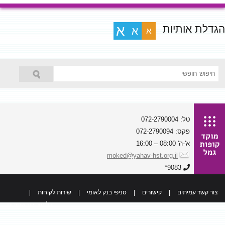
הגדלת אותיות
א
א
א
טל: 072-2790004
פקס: 072-2790094
א'-ה' 08:00 – 16:00
moked@yahav-hst.org.il
9083*
צור קשר עמיתים
|
קישורים
|
סניפי בנק לאומי
|
שירות לקוחות
|
כל הזכויות שמורות