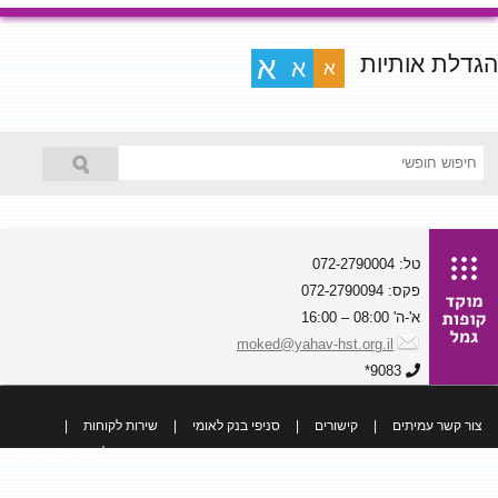
הגדלת אותיות
א
א
א
טל: 072-2790004
פקס: 072-2790094
א'-ה' 08:00 – 16:00
moked@yahav-hst.org.il
9083*
צור קשר עמיתים
|
קישורים
|
סניפי בנק לאומי
|
שירות לקוחות
|
כל הזכויות שמורות