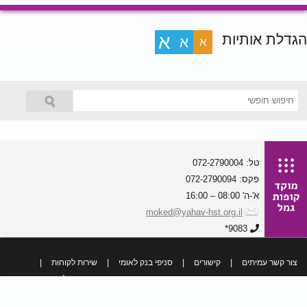
הגדלת אותיות
א
א
א
טל: 072-2790004
פקס: 072-2790094
א'-ה' 08:00 – 16:00
moked@yahav-hst.org.il
9083*
צור קשר עמיתים
|
קישורים
|
סניפי בנק לאומי
|
שירות לקוחות
|
כל הזכויות שמורות