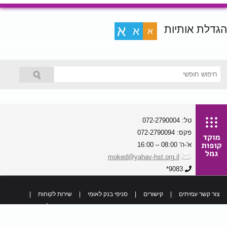
הגדלת אותיות
א
א
א
טל: 072-2790004
פקס: 072-2790094
א'-ה' 08:00 – 16:00
moked@yahav-hst.org.il
9083*
צור קשר עמיתים
|
קישורים
|
סניפי בנק לאומי
|
שירות לקוחות
|
כל הזכויות שמורות