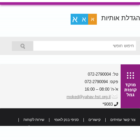
הגדלת אותיות
א
א
א
טל: 072-2790004
פקס: 072-2790094
א'-ה' 08:00 – 16:00
moked@yahav-hst.org.il
9083*
צור קשר עמיתים
|
קישורים
|
סניפי בנק לאומי
|
שירות לקוחות
|
כל הזכויות שמורות