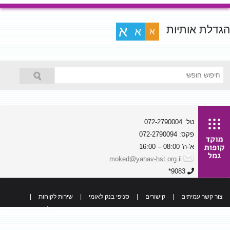
הגדלת אותיות
א
א
א
טל: 072-2790004
פקס: 072-2790094
א'-ה' 08:00 – 16:00
moked@yahav-hst.org.il
9083*
צור קשר עמיתים
|
קישורים
|
סניפי בנק לאומי
|
שירות לקוחות
|
כל הזכויות שמורות