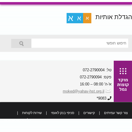
הגדלת אותיות
א
א
א
טל: 072-2790004
פקס: 072-2790094
א'-ה' 08:00 – 16:00
moked@yahav-hst.org.il
9083*
צור קשר עמיתים
|
קישורים
|
סניפי בנק לאומי
|
שירות לקוחות
|
כל הזכויות שמורות