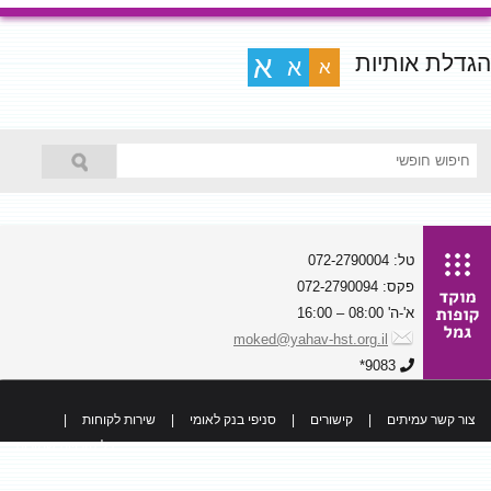
הגדלת אותיות
א
א
א
טל: 072-2790004
פקס: 072-2790094
א'-ה' 08:00 – 16:00
moked@yahav-hst.org.il
9083*
צור קשר עמיתים
|
קישורים
|
סניפי בנק לאומי
|
שירות לקוחות
|
כל הזכויות שמורות