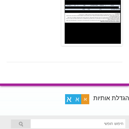
הגדלת אותיות
א
א
א