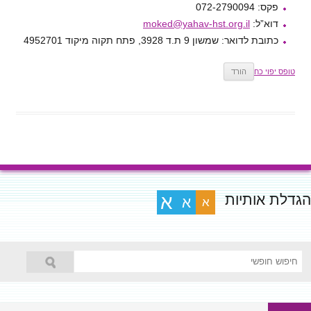
פקס: 072-2790094
דוא”ל:
moked@yahav-hst.org.il
כתובת לדואר: שמשון 9 ת.ד 3928, פתח תקוה מיקוד 4952701
טופס יפוי כח
הורד
הגדלת אותיות
א
א
א