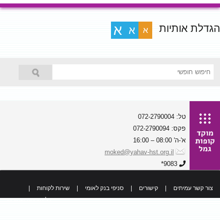
הגדלת אותיות
א
א
א
טל: 072-2790004
פקס: 072-2790094
א'-ה' 08:00 – 16:00
moked@yahav-hst.org.il
9083*
צור קשר עמיתים
|
קישורים
|
סניפי בנק לאומי
|
שירות לקוחות
|
כל הזכויות שמורות