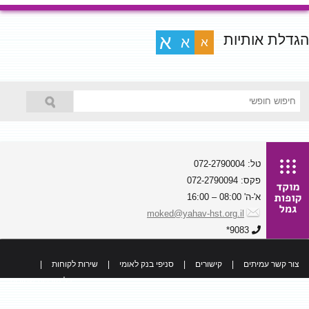
הגדלת אותיות
א
א
א
טל: 072-2790004
פקס: 072-2790094
א'-ה' 08:00 – 16:00
moked@yahav-hst.org.il
9083*
צור קשר עמיתים
|
קישורים
|
סניפי בנק לאומי
|
שירות לקוחות
|
כל הזכויות שמורות