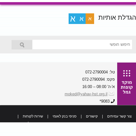
הגדלת אותיות
א
א
א
טל: 072-2790004
פקס: 072-2790094
א'-ה' 08:00 – 16:00
moked@yahav-hst.org.il
9083*
צור קשר עמיתים
|
קישורים
|
סניפי בנק לאומי
|
שירות לקוחות
|
כל הזכויות שמורות