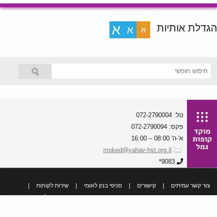
הגדלת אותיות
א
א
א
טל: 072-2790004
פקס: 072-2790094
א'-ה' 08:00 – 16:00
moked@yahav-hst.org.il
9083*
צור קשר עמיתים
|
קישורים
|
סניפי בנק לאומי
|
שירות לקוחות
|
כל הזכויות שמורות