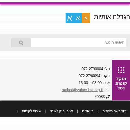
הגדלת אותיות
א
א
א
טל: 072-2790004
פקס: 072-2790094
א'-ה' 08:00 – 16:00
moked@yahav-hst.org.il
9083*
צור קשר עמיתים
|
קישורים
|
סניפי בנק לאומי
|
שירות לקוחות
|
כל הזכויות שמורות