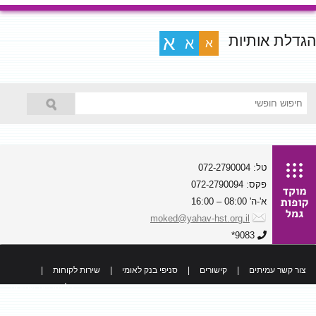
הגדלת אותיות
א
א
א
טל: 072-2790004
פקס: 072-2790094
א'-ה' 08:00 – 16:00
moked@yahav-hst.org.il
9083*
צור קשר עמיתים
|
קישורים
|
סניפי בנק לאומי
|
שירות לקוחות
|
כל הזכויות שמורות