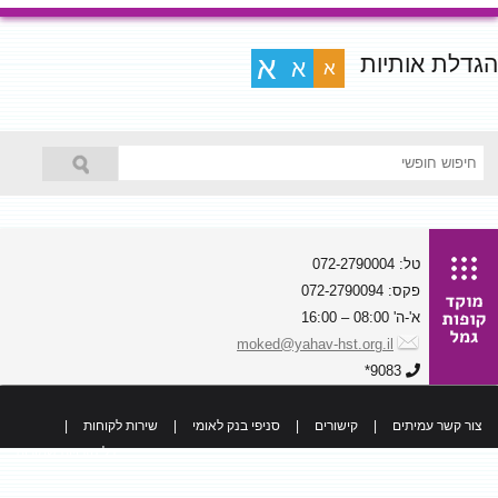
הגדלת אותיות
א
א
א
טל: 072-2790004
פקס: 072-2790094
א'-ה' 08:00 – 16:00
moked@yahav-hst.org.il
9083*
צור קשר עמיתים
|
קישורים
|
סניפי בנק לאומי
|
שירות לקוחות
|
כל הזכויות שמורות