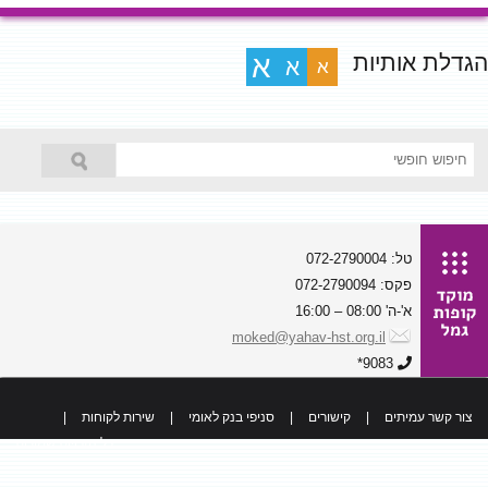
הגדלת אותיות
א
א
א
טל: 072-2790004
פקס: 072-2790094
א'-ה' 08:00 – 16:00
moked@yahav-hst.org.il
9083*
צור קשר עמיתים
|
קישורים
|
סניפי בנק לאומי
|
שירות לקוחות
|
כל הזכויות שמורות