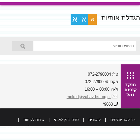
הגדלת אותיות
א
א
א
טל: 072-2790004
פקס: 072-2790094
א'-ה' 08:00 – 16:00
moked@yahav-hst.org.il
9083*
צור קשר עמיתים
|
קישורים
|
סניפי בנק לאומי
|
שירות לקוחות
|
כל הזכויות שמורות