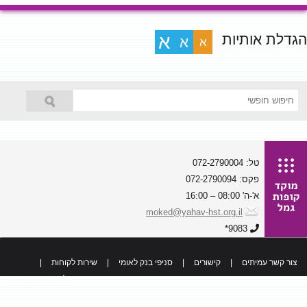
הגדלת אותיות
א
א
א
טל: 072-2790004
פקס: 072-2790094
א'-ה' 08:00 – 16:00
moked@yahav-hst.org.il
9083*
צור קשר עמיתים
|
קישורים
|
סניפי בנק לאומי
|
שירות לקוחות
|
כל הזכויות שמורות