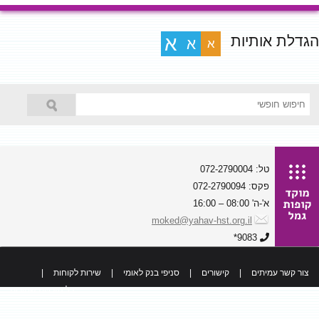
הגדלת אותיות
א
א
א
טל: 072-2790004
פקס: 072-2790094
א'-ה' 08:00 – 16:00
moked@yahav-hst.org.il
9083*
צור קשר עמיתים
|
קישורים
|
סניפי בנק לאומי
|
שירות לקוחות
|
כל הזכויות שמורות