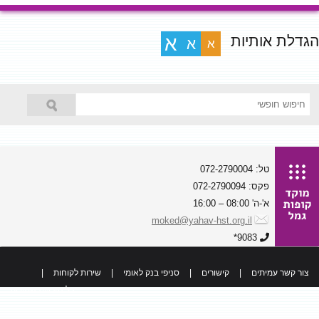
הגדלת אותיות
א
א
א
טל: 072-2790004
פקס: 072-2790094
א'-ה' 08:00 – 16:00
moked@yahav-hst.org.il
9083*
צור קשר עמיתים
|
קישורים
|
סניפי בנק לאומי
|
שירות לקוחות
|
כל הזכויות שמורות