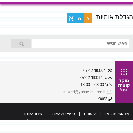
הגדלת אותיות
א
א
א
טל: 072-2790004
פקס: 072-2790094
א'-ה' 08:00 – 16:00
moked@yahav-hst.org.il
9083*
צור קשר עמיתים
|
קישורים
|
סניפי בנק לאומי
|
שירות לקוחות
|
כל הזכויות שמורות