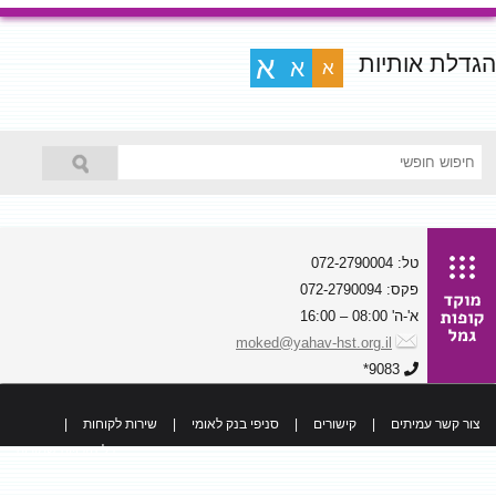
הגדלת אותיות
א
א
א
טל: 072-2790004
פקס: 072-2790094
א'-ה' 08:00 – 16:00
moked@yahav-hst.org.il
9083*
צור קשר עמיתים
|
קישורים
|
סניפי בנק לאומי
|
שירות לקוחות
|
כל הזכויות שמורות