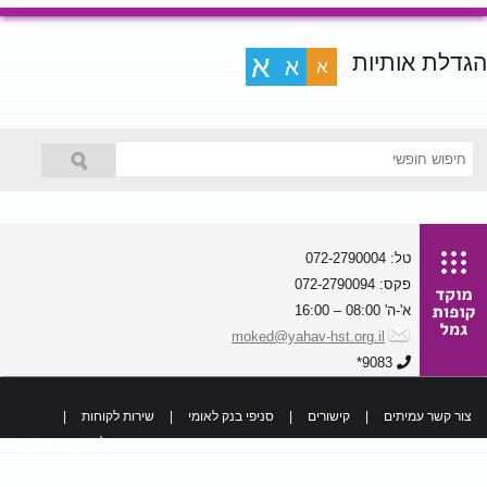
הגדלת אותיות
א
א
א
טל: 072-2790004
פקס: 072-2790094
א'-ה' 08:00 – 16:00
moked@yahav-hst.org.il
9083*
צור קשר עמיתים
|
קישורים
|
סניפי בנק לאומי
|
שירות לקוחות
|
כל הזכויות שמורות