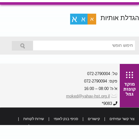
הגדלת אותיות
א
א
א
טל: 072-2790004
פקס: 072-2790094
א'-ה' 08:00 – 16:00
moked@yahav-hst.org.il
9083*
צור קשר עמיתים
|
קישורים
|
סניפי בנק לאומי
|
שירות לקוחות
|
כל הזכויות שמורות