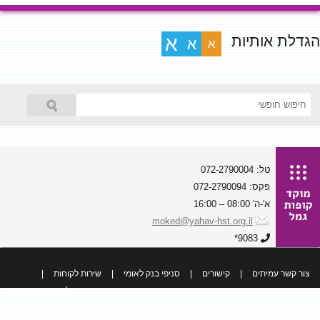
הגדלת אותיות
א
א
א
טל: 072-2790004
פקס: 072-2790094
א'-ה' 08:00 – 16:00
moked@yahav-hst.org.il
9083*
צור קשר עמיתים
|
קישורים
|
סניפי בנק לאומי
|
שירות לקוחות
|
כל הזכויות שמורות