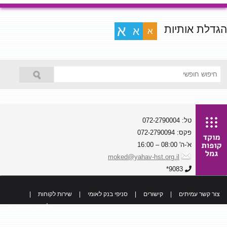
הגדלת אותיות
א
א
א
טל: 072-2790004
פקס: 072-2790094
א'-ה' 08:00 – 16:00
moked@yahav-hst.org.il
9083*
צור קשר עמיתים
|
קישורים
|
סניפי בנק לאומי
|
שירות לקוחות
|
כל הזכויות שמורות