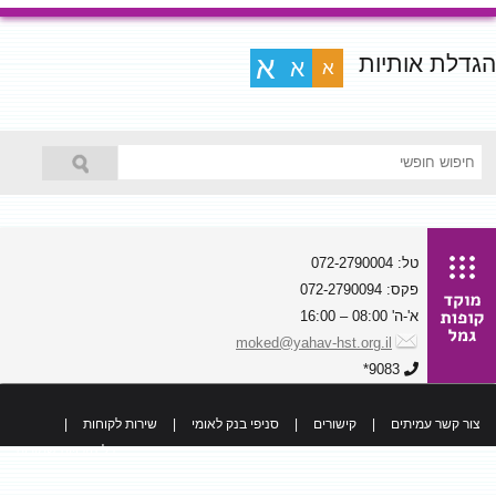
הגדלת אותיות
א
א
א
טל: 072-2790004
פקס: 072-2790094
א'-ה' 08:00 – 16:00
moked@yahav-hst.org.il
9083*
צור קשר עמיתים
|
קישורים
|
סניפי בנק לאומי
|
שירות לקוחות
|
כל הזכויות שמורות