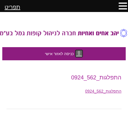
תפריט
כניסה לאזור אישי
לדלג
התפלגות_562_0924
לתוכן
התפלגות_562_0924