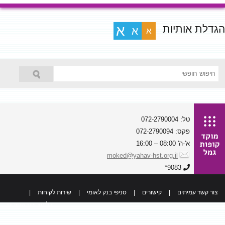
הגדלת אותיות
א
א
א
טל: 072-2790004
פקס: 072-2790094
א'-ה' 08:00 – 16:00
moked@yahav-hst.org.il
9083*
צור קשר עמיתים
|
קישורים
|
סניפי בנק לאומי
|
שירות לקוחות
|
כל הזכויות שמורות