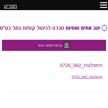
תפריט
כניסה לאזור אישי
לדלג
התפלגות_562_0725
לתוכן
התפלגות_562_0725