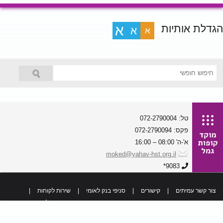
הגדלת אותיות
א
א
א
טל: 072-2790004
פקס: 072-2790094
א'-ה' 08:00 – 16:00
moked@yahav-hst.org.il
9083*
צור קשר עמיתים
|
קישורים
|
סניפי בנק לאומי
|
שירות לקוחות
|
כל הזכויות שמורות