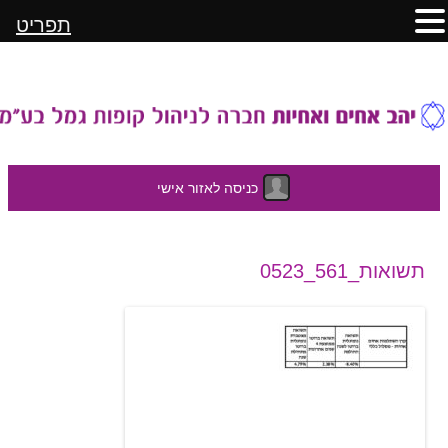
תפריט
כניסה לאזור אישי
לדלג
תשואות_561_0523
לתוכן