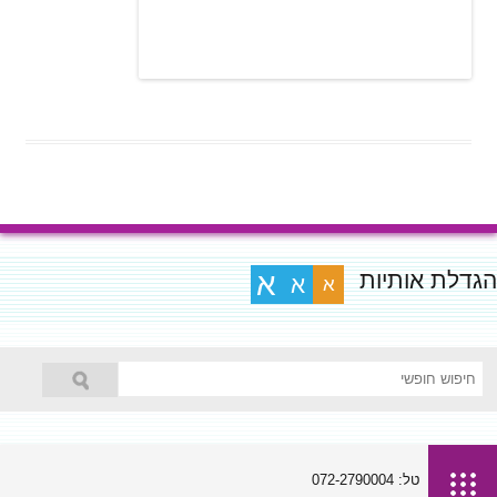
הגדלת אותיות
א
א
א
טל: 072-2790004