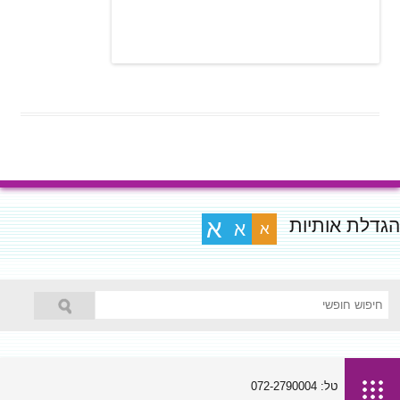
הגדלת אותיות
א
א
א
טל: 072-2790004