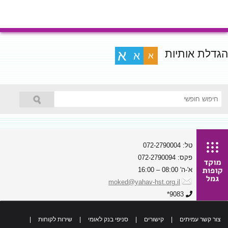
הגדלת אותיות
א
א
א
טל: 072-2790004
פקס: 072-2790094
א'-ה' 08:00 – 16:00
moked@yahav-hst.org.il
9083*
צור קשר עמיתים
|
קישורים
|
סניפי בנק לאומי
|
שירות לקוחות
|