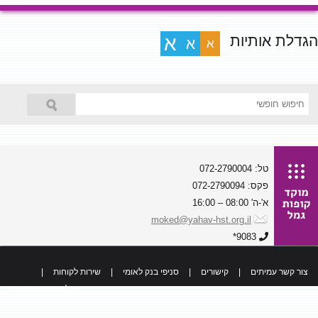
הגדלת אותיות
א
א
א
טל: 072-2790004
פקס: 072-2790094
א'-ה' 08:00 – 16:00
moked@yahav-hst.org.il
9083*
צור קשר עמיתים
|
קישורים
|
סניפי בנק לאומי
|
שירות לקוחות
|
כל הזכויות שמורות