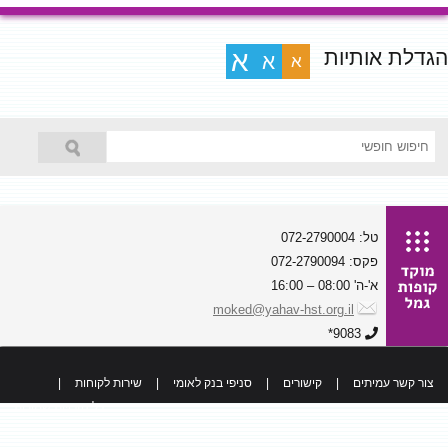
הגדלת אותיות
א
א
א
טל: 072-2790004
פקס: 072-2790094
א'-ה' 08:00 – 16:00
moked@yahav-hst.org.il
9083*
צור קשר עמיתים
|
קישורים
|
סניפי בנק לאומי
|
שירות לקוחות
|
כל הזכויות שמורות