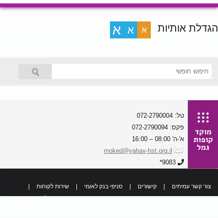
הגדלת אותיות
א
א
א
טל: 072-2790004
פקס: 072-2790094
א'-ה' 08:00 – 16:00
moked@yahav-hst.org.il
9083*
צור קשר עמיתים
|
קישורים
|
סניפי בנק לאומי
|
שירות לקוחות
|
כל הזכויות שמורות