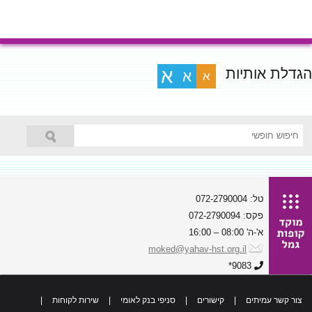
הגדלת אותיות
א
א
א
טל: 072-2790004
פקס: 072-2790094
א'-ה' 08:00 – 16:00
moked@yahav-hst.org.il
9083*
צור קשר עמיתים
|
קישורים
|
סניפי בנק לאומי
|
שירות לקוחות
|