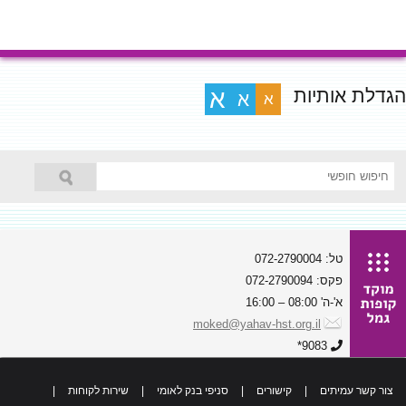
הגדלת אותיות
א
א
א
טל: 072-2790004
פקס: 072-2790094
א'-ה' 08:00 – 16:00
moked@yahav-hst.org.il
9083*
צור קשר עמיתים
|
קישורים
|
סניפי בנק לאומי
|
שירות לקוחות
|