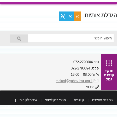
הגדלת אותיות
א
א
א
טל: 072-2790004
פקס: 072-2790094
א'-ה' 08:00 – 16:00
moked@yahav-hst.org.il
9083*
צור קשר עמיתים
|
קישורים
|
סניפי בנק לאומי
|
שירות לקוחות
|
כל הזכויות שמורות