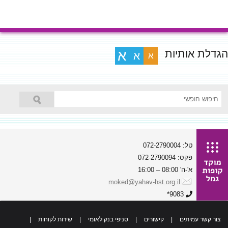
הגדלת אותיות
א
א
א
טל: 072-2790004
פקס: 072-2790094
א'-ה' 08:00 – 16:00
moked@yahav-hst.org.il
9083*
צור קשר עמיתים
|
קישורים
|
סניפי בנק לאומי
|
שירות לקוחות
|