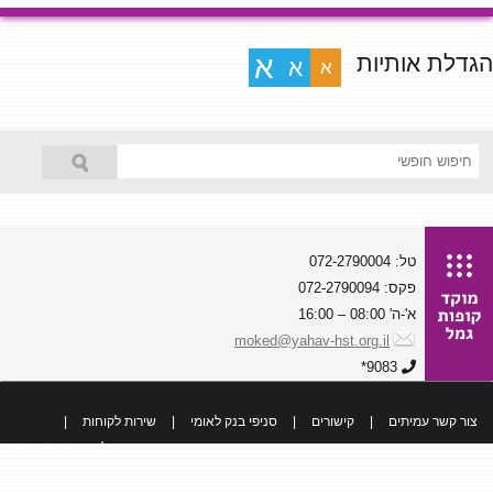
הגדלת אותיות
א
א
א
טל: 072-2790004
פקס: 072-2790094
א'-ה' 08:00 – 16:00
moked@yahav-hst.org.il
9083*
צור קשר עמיתים
|
קישורים
|
סניפי בנק לאומי
|
שירות לקוחות
|
כל הזכויות שמורות