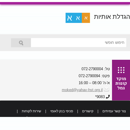
הגדלת אותיות
א
א
א
טל: 072-2790004
פקס: 072-2790094
א'-ה' 08:00 – 16:00
moked@yahav-hst.org.il
9083*
צור קשר עמיתים
|
קישורים
|
סניפי בנק לאומי
|
שירות לקוחות
|
כל הזכויות שמורות