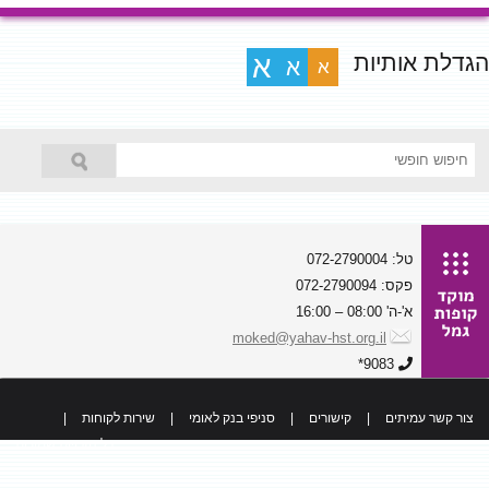
הגדלת אותיות
א
א
א
טל: 072-2790004
פקס: 072-2790094
א'-ה' 08:00 – 16:00
moked@yahav-hst.org.il
9083*
צור קשר עמיתים
|
קישורים
|
סניפי בנק לאומי
|
שירות לקוחות
|
כל הזכויות שמורות