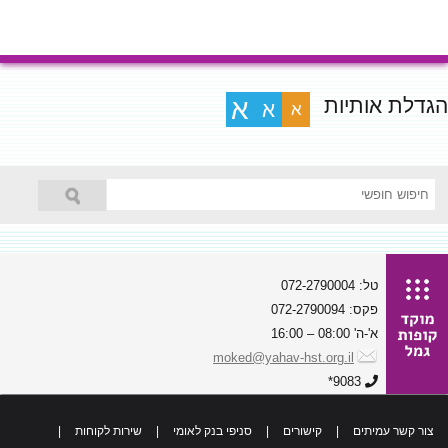
הגדלת אותיות
א
א
א
טל: 072-2790004
פקס: 072-2790094
א'-ה' 08:00 – 16:00
moked@yahav-hst.org.il
9083*
צור קשר עמיתים
|
קישורים
|
סניפי בנק לאומי
|
שירות לקוחות
|