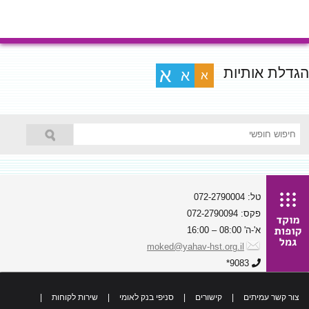
הגדלת אותיות
א
א
א
טל: 072-2790004
פקס: 072-2790094
א'-ה' 08:00 – 16:00
moked@yahav-hst.org.il
9083*
צור קשר עמיתים
|
קישורים
|
סניפי בנק לאומי
|
שירות לקוחות
|